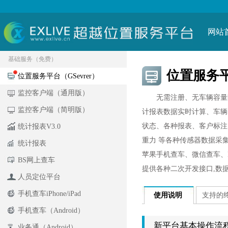
网站
基础服务（免费）
位置服务平
位置服务平台（GSevrer）
监控客户端（通用版）
无需注册、无车辆容量限
监控客户端（简明版）
计报表数据实时计算、车辆
状态、各种报表、客户标注
统计报表V3.0
重力 等各种传感器数据采
统计报表
苹果手机查车、微信查车、B
BS网上查车
提供各种二次开发接口,数
人员定位平台
手机查车iPhone/iPad
使用说明
支持的
手机查车（Android）
新平台基本操作流
业务通（Android）