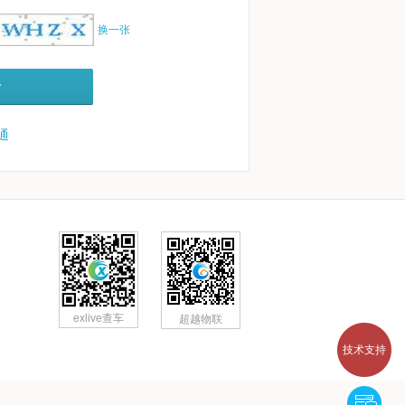
换一张
录
通
exlive查车
超越物联
技术支持