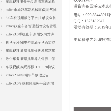
车载视频服务平台|新增车辆油耗
标定设置
exlive非道路移动机械环保|尾气排
放检测
3.0车载视频服务平台|主动安全首
页上线
exlive政企车务管理|新增设备管理
报表
exlive3.0手机查车|新增双向对讲
功能
机动车环保|重型柴油车动态监控
车载视频|新增批量修改及移动车
辆功能
政企车务|新增批量导入保养、保
险记录等功能
车载视频|实现部标JT/T1078协议
双向对讲
exlive2020年端午节放假公告
exlive3.0车载视频服务平台|新增
数据字典
车载视频|ADAS+DSM主动安全管
理功能