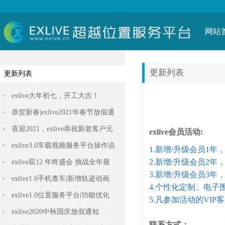
网站
更新列表
更新列表
exlive大年初七，开工大吉！
恭贺新春|exlive2021年春节放假通
知
喜迎2021，exlive恭祝新老客户元
旦快乐！
exlive3.0车载视频服务平台操作说
明
exlive双12 年终盛会 挑战全年最
低价
exlive1.0手机查车|新增轨迹动画
播放功能
exlive1.0位置服务平台|功能优化
exlive2020中秋国庆放假通知