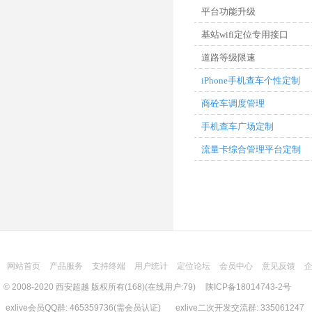
平台功能升级
基站wifi定位专用接口
道路等级限速
iPhone手机查车个性定制
商砼车调度管理
手机查车广场定制
流量卡综合管理平台定制
网站首页
产品服务
支持终端
用户统计
定位论坛
会员中心
意见反馈
© 2008-2020 西安超越 版权所有(168)(在线用户:79)
陕ICP备18014743-2号
exlive会员QQ群: 465359736(需会员认证) exlive二次开发交流群: 335061247