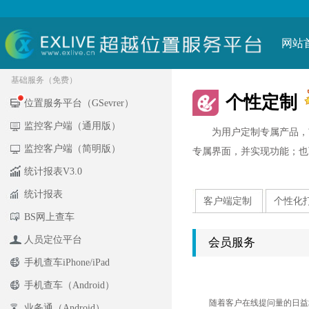
网站
基础服务（免费）
个性定制
位置服务平台（GSevrer）
监控客户端（通用版）
为用户定制专属产品，市
监控客户端（简明版）
专属界面，并实现功能；也
统计报表V3.0
统计报表
客户端定制
个性化
BS网上查车
人员定位平台
会员服务
手机查车iPhone/iPad
手机查车（Android）
随着客户在线提问量的日益增多
业务通（Android）