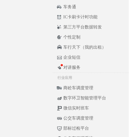
车务通
IC卡刷卡计时功能
第三方平台数据转发
个性定制
车行天下（我的出租）
企业短信
对讲服务
行业应用
商砼车调度管理
数字环卫智能管理平台
微信实时班车
公交车调度管理
部标过检平台