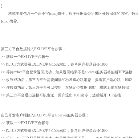
}
格式主要包含一个命令字(cmd)属性，程序根据命令字来区分数据体的内容。数据体
(cmd)而异。
第三方平台数据转入EXLIVE平台步骤：
>> 获取一个EXLIVE平台帐号
>> 以TCP方式登录EXLIVE平台1502端口，参考用户登录命令1000
>> 等待exlive平台登录返回成功，如果返回结果不是success服务器将掐断TCP连接
>> 收到成功后，第三方平台需要间隔30秒发送心跳消息，参看客户端心跳 1002
>> 连接成功后，第三方平台可以按照 车辆定位数据 1007 格式上传车辆数据
>> 第三方平台退出连接可以发送 用户退出 1001命令，然后断开TCP连接
自己开发客户端接入EXLIVE平台GServer服务器步骤：
>> 获取一个EXLIVE平台帐号
>> 以TCP方式登录EXLIVE平台1502端口，参考用户登录命令1000