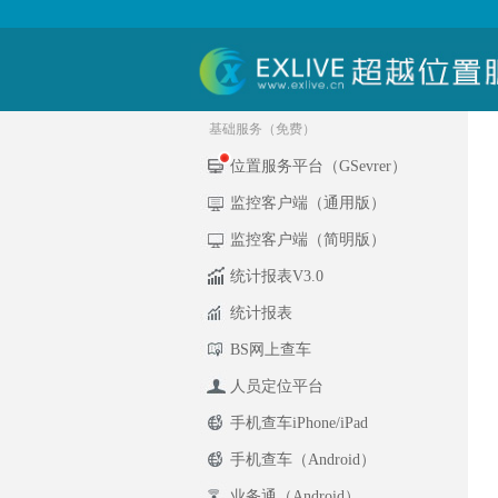
基础服务（免费）
位置服务平台（GSevrer）
监控客户端（通用版）
监控客户端（简明版）
统计报表V3.0
统计报表
BS网上查车
人员定位平台
手机查车iPhone/iPad
手机查车（Android）
业务通（Android）