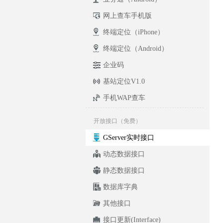
网上查车手机版
终端定位（iPhone）
终端定位（Android）
企业码
基站定位V1.0
手机WAP查车
开放接口（免费）
GServer实时接口
动态数据接口
静态数据接口
数据库字典
其他接口
接口更新(Interface)