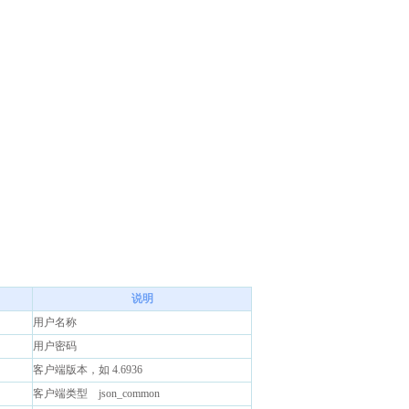
说明
用户名称
用户密码
客户端版本，如 4.6936
客户端类型 json_common