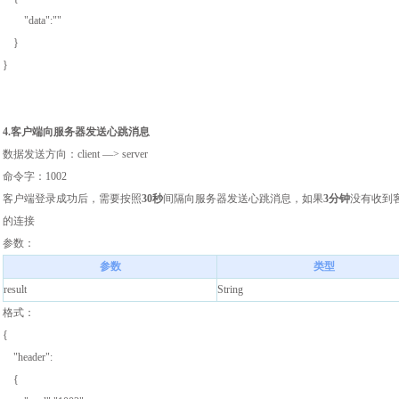
"data":""
}
}
4.客户端向服务器发送心跳消息
数据发送方向：client —> server
命令字：1002
客户端登录成功后，需要按照
30秒
间隔向服务器发送心跳消息，如果
3分钟
没有收到
的连接
参数：
参数
类型
result
String
格式：
{
"header":
{