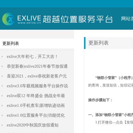
网站
更新列表
更新列表
exlive大年初七，开工大吉！
恭贺新春|exlive2021年春节放假通
知
喜迎2021，exlive恭祝新老客户元
旦快乐！
exlive3.0车载视频服务平台操作说
明
exlive双12 年终盛会 挑战全年最
低价
exlive1.0手机查车|新增轨迹动画
播放功能
exlive1.0位置服务平台|功能优化
exlive2020中秋国庆放假通知