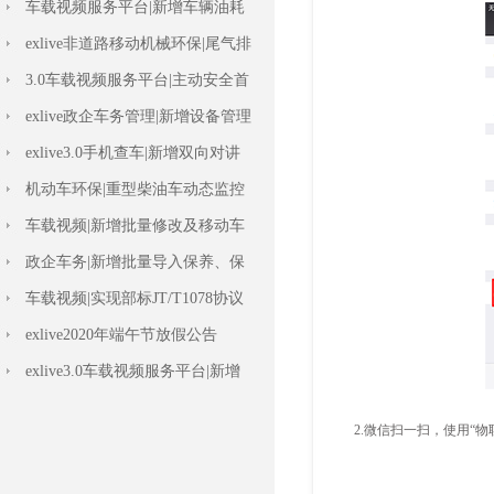
车载视频服务平台|新增车辆油耗
标定设置
exlive非道路移动机械环保|尾气排
放检测
3.0车载视频服务平台|主动安全首
页上线
exlive政企车务管理|新增设备管理
报表
exlive3.0手机查车|新增双向对讲
功能
机动车环保|重型柴油车动态监控
车载视频|新增批量修改及移动车
辆功能
政企车务|新增批量导入保养、保
险记录等功能
车载视频|实现部标JT/T1078协议
双向对讲
exlive2020年端午节放假公告
exlive3.0车载视频服务平台|新增
数据字典
车载视频|ADAS+DSM主动安全管
理功能