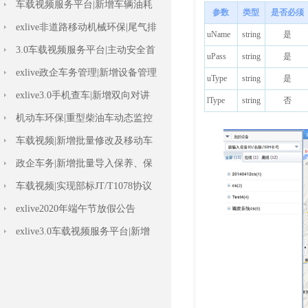
车载视频服务平台|新增车辆油耗
标定设置
exlive非道路移动机械环保|尾气排
放检测
3.0车载视频服务平台|主动安全首
页上线
exlive政企车务管理|新增设备管理
报表
exlive3.0手机查车|新增双向对讲
功能
机动车环保|重型柴油车动态监控
车载视频|新增批量修改及移动车
辆功能
政企车务|新增批量导入保养、保
险记录等功能
车载视频|实现部标JT/T1078协议
双向对讲
exlive2020年端午节放假公告
exlive3.0车载视频服务平台|新增
数据字典
车载视频|ADAS+DSM主动安全管
理功能