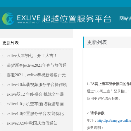
网站
更新列表
更新列表
exlive大年初七，开工大吉！
恭贺新春|exlive2021年春节放假通
知
喜迎2021，exlive恭祝新老客户元
旦快乐！
exlive3.0车载视频服务平台操作说
明
exlive双12 年终盛会 挑战全年最
低价
exlive1.0手机查车|新增轨迹动画
播放功能
exlive1.0位置服务平台|功能优化
exlive2020中秋国庆放假通知