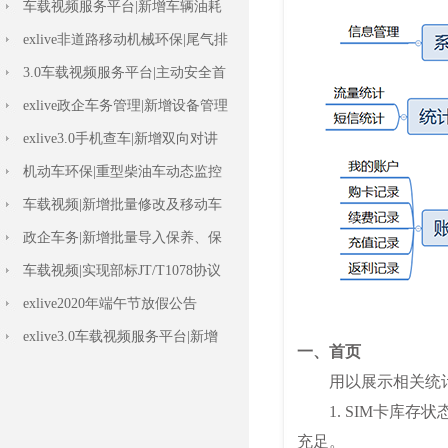
车载视频服务平台|新增车辆油耗
标定设置
exlive非道路移动机械环保|尾气排
放检测
3.0车载视频服务平台|主动安全首
页上线
exlive政企车务管理|新增设备管理
报表
exlive3.0手机查车|新增双向对讲
功能
机动车环保|重型柴油车动态监控
车载视频|新增批量修改及移动车
辆功能
政企车务|新增批量导入保养、保
险记录等功能
车载视频|实现部标JT/T1078协议
双向对讲
exlive2020年端午节放假公告
exlive3.0车载视频服务平台|新增
数据字典
车载视频|ADAS+DSM主动安全管
理功能