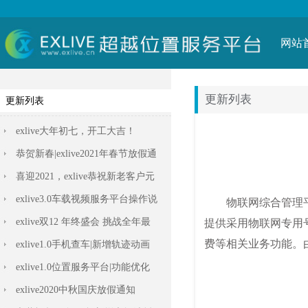
网站
更新列表
更新列表
exlive大年初七，开工大吉！
恭贺新春|exlive2021年春节放假通
知
喜迎2021，exlive恭祝新老客户元
旦快乐！
exlive3.0车载视频服务平台操作说
明
exlive双12 年终盛会 挑战全年最
低价
exlive1.0手机查车|新增轨迹动画
播放功能
exlive1.0位置服务平台|功能优化
exlive2020中秋国庆放假通知