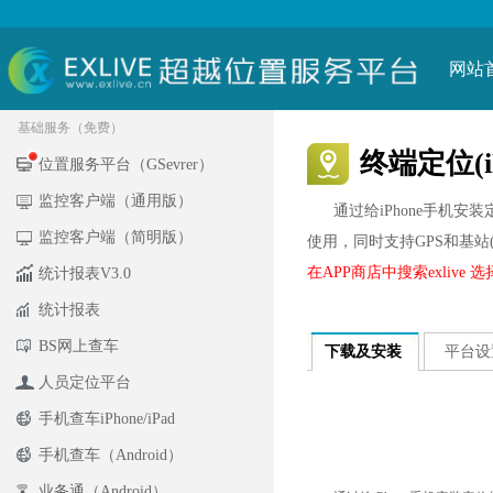
网站
基础服务（免费）
终端定位(iP
位置服务平台（GSevrer）
监控客户端（通用版）
通过给iPhone手机安
监控客户端（简明版）
使用，同时支持GPS和基站(
在APP商店中搜索exlive 
统计报表V3.0
统计报表
BS网上查车
下载及安装
平台设
人员定位平台
手机查车iPhone/iPad
手机查车（Android）
业务通（Android）