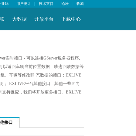
企业码
|
用户统计
|
技术支持
|
论坛
|
收藏
联
大数据
开放平台
下载中心
r实时接口 - 可以连接GServer服务器程序,
 - 可以返回车辆当前位置数据、轨迹回放数据等
分组、车辆等修改静 态数据的接口；EXLIVE
； EXLIVE平台其他接口 - 其他一些面向
支持反应，我们将开放更多接口。EXLIVE
他接口