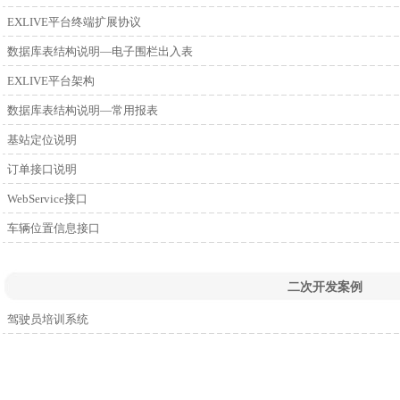
EXLIVE平台终端扩展协议
数据库表结构说明—电子围栏出入表
EXLIVE平台架构
数据库表结构说明—常用报表
基站定位说明
订单接口说明
WebService接口
车辆位置信息接口
二次开发案例
驾驶员培训系统