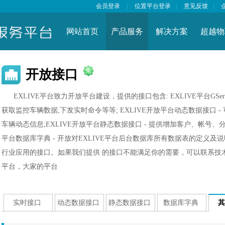
会员登录
|
位置平台登录
|
意见反馈
|
网站首页
产品服务
解决方案
超越物
开放接口
EXLIVE平台致力开放平台建设，提供的接口包含: EXLIVE平台GServe
获取监控车辆数据,下发实时命令等等; EXLIVE开放平台动态数据接口
车辆动态信息;EXLIVE开放平台静态数据接口 - 提供增加客户、帐号、
平台数据库字典 - 开放对EXLIVE平台后台数据库所有数据表的定义及说明
行业应用的接口。如果我们提供 的接口不能满足你的需要，可以联系技术
平台，大家的平台
实时接口
动态数据接口
静态数据接口
数据库字典
其