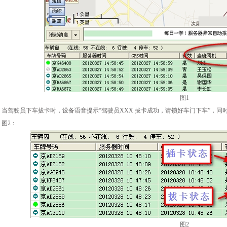
图1
当驾驶员下车拔卡时，设备语音提示“驾驶员XXX 拔卡成功，请锁好车门下车”，同
图2：
图2