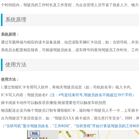
个时间段内，驾驶员的工作时长及工作里程，为企业管理人员节省了很多人力、物力
系统原理
系统原理：
通过车载终端与相应的读卡设备连接，动态读取车辆IC卡信息，如：当班司机，并
系统后台配置相应报表，可根据驾驶员姓名，或车牌号码查询驾驶员工作时长、工作
使用方法
使用方法：
1.通过智能IC卡专用写入软件，将相关驾驶员信息（如：司机姓名等）植入卡内。
IC卡写入内容：驾驶员姓名#
（注：#号是结束符号,驾驶员姓名不能超过39个字符）
插卡或拔卡动作可以触发语音播报,根据需要也可以触发车机拍照
物流配送企业为每个驾驶员订制专属智能IC卡，做到每个驾驶员人手一卡，上车插
台为驾驶员下发语音提示，如：“驾驶员XXX 插卡成功，请注意行车安全”。同时
（
“当班司机”显示驾驶员姓名，“工作时间”、“当班里程”开始计算该驾驶员的工作时