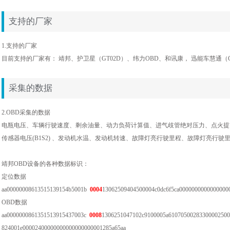
支持的厂家
1.支持的厂家
目前支持的厂家有： 靖邦、护卫星（GT02D）、纬力OBD、和讯康， 迅能车慧通（G
采集的数据
2.OBD采集的数据
电瓶电压、车辆行驶速度、剩余油量、动力负荷计算值、进气歧管绝对压力、点火提前角(1
传感器电压(B1S2) 、发动机水温、发动机转速、故障灯亮行驶里程、故障灯亮行
靖邦OBD设备的各种数据标识：
定位数据
aa00000008613515139154b5001b
0004
13062509404500004c0dc6f5ca0000000000000000
OBD数据
aa0000000861351513915437003c
0008
1306251047102c9100005a61070500283300002500
824001e00002400000000000000000001285a65aa