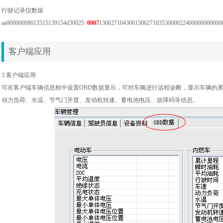
行驶记录仪数据
aa00000008613515139154d30025
0007
130627104306130627103530000224000000000000
客户端应用
3.客户端应用
可在客户端车辆信息框中设置OBD数据显示，可对车辆进行远程诊断，显示车辆的
动力负荷、水温、节气门开度、发动机转速、蓄电池电压、故障码等信息。