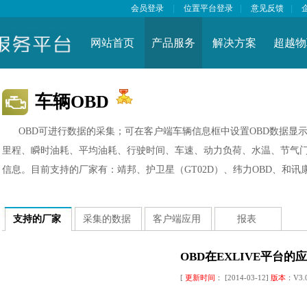
会员登录
|
位置平台登录
|
意见反馈
|
网站首页
产品服务
解决方案
超越物
车辆OBD
OBD可进行数据的采集；可在客户端车辆信息框中设置OBD数据显
里程、瞬时油耗、平均油耗、行驶时间、车速、动力负荷、水温、节气
信息。目前支持的厂家有：靖邦、护卫星（GT02D）、纬力OBD、和讯康
支持的厂家
采集的数据
客户端应用
报表
OBD在EXLIVE平台的
[
更新时间
： [2014-03-12]
版本
：V3.0